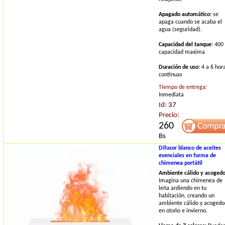
Apagado automático:
se
apaga cuando se acaba el
agua (seguridad).
Capacidad del tanque:
400
capacidad maxima
Duración de uso:
4 a 6 hor
continuas
Tiempo de entrega:
Inmediata
Id:
37
Precio:
260
Bs
Difusor blanco de aceites
esenciales en forma de
chimenea portátil
Ambiente cálido y acogedo
Imagina una chimenea de
leña ardiendo en tu
habitación, creando un
ambiente cálido y acogedo
en otoño e invierno.