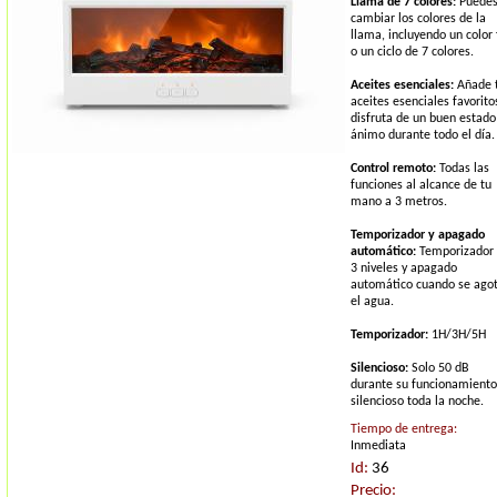
Llama de 7 colores:
Puede
cambiar los colores de la
llama, incluyendo un color f
o un ciclo de 7 colores.
Aceites esenciales:
Añade 
aceites esenciales favorito
disfruta de un buen estado
ánimo durante todo el día.
Control remoto:
Todas las
funciones al alcance de tu
mano a 3 metros.
Temporizador y apagado
automático:
Temporizador
3 niveles y apagado
automático cuando se ago
el agua.
Temporizador:
1H/3H/5H
Silencioso:
Solo 50 dB
durante su funcionamiento
silencioso toda la noche.
Tiempo de entrega:
Inmediata
Id:
36
Precio: