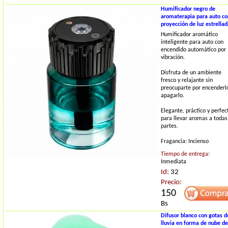
Humificador negro de
aromaterapia para auto co
proyección de luz estrella
Humificador aromático
inteligente para auto con
encendido automático por
vibración.
Disfruta de un ambiente
fresco y relajante sin
preocuparte por encenderl
apagarlo.
Elegante, práctico y perfec
para llevar aromas a todas
partes.
Fragancia: Incienso
Tiempo de entrega:
Inmediata
Id:
32
Precio:
150
Bs
Difusor blanco con gotas d
lluvia en forma de nube de