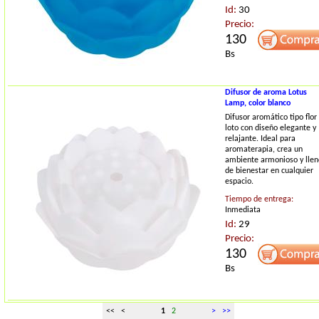
Id:
30
Precio:
130
Bs
Difusor de aroma Lotus
Lamp, color blanco
Difusor aromático tipo flor
loto con diseño elegante y
relajante. Ideal para
aromaterapia, crea un
ambiente armonioso y llen
de bienestar en cualquier
espacio.
Tiempo de entrega:
Inmediata
Id:
29
Precio:
130
Bs
<< <
1
2
>
>>