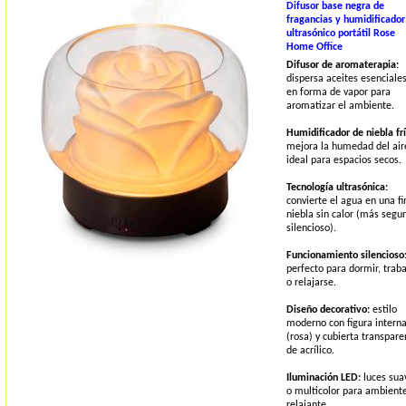
Difusor base negra de
fragancias y humidificador
ultrasónico portátil Rose
Home Office
Difusor de aromaterapia:
dispersa aceites esenciale
en forma de vapor para
aromatizar el ambiente.
Humidificador de niebla frí
mejora la humedad del air
ideal para espacios secos.
Tecnología ultrasónica:
convierte el agua en una fi
niebla sin calor (más segur
silencioso).
Funcionamiento silencioso
perfecto para dormir, traba
o relajarse.
Diseño decorativo:
estilo
moderno con figura intern
(rosa) y cubierta transpare
de acrílico.
Iluminación LED:
luces sua
o multicolor para ambient
relajante.