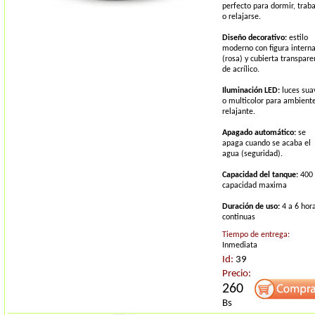
perfecto para dormir, traba
o relajarse.
Diseño decorativo:
estilo
moderno con figura intern
(rosa) y cubierta transpare
de acrílico.
Iluminación LED:
luces sua
o multicolor para ambient
relajante.
Apagado automático:
se
apaga cuando se acaba el
agua (seguridad).
Capacidad del tanque:
400
capacidad maxima
Duración de uso:
4 a 6 hor
continuas
Tiempo de entrega:
Inmediata
Id:
39
Precio:
260
Bs