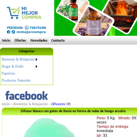
Inicio
Ofertas
Novedades
Contacto
Categorias
Bienestar & Relajación
Hogar & Estilo
Papelería
Productos Naturales
Inicio
»
Bienestar & Relajación
»
Difusores
(9)
Difusor blanco con gotas de lluvia en forma de nube de hongo arcoíris
Peso:
0 Kg.
Mirado:
69
veces
Tiempo de entrega:
Inmediata
Id:
31