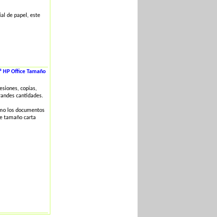
al de papel, este
² HP Office Tamaño
esiones, copias,
randes cantidades.
omo los documentos
de tamaño carta