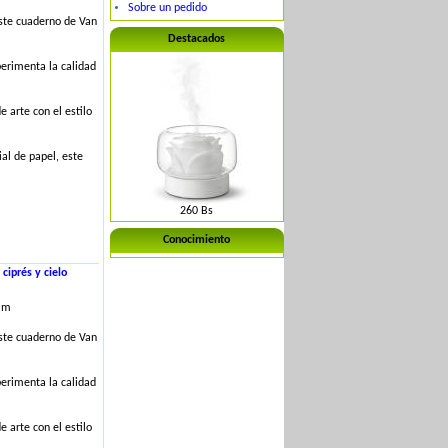
Sobre un pedido
este cuaderno de Van
Destacados
erimenta la calidad
 arte con el estilo
al de papel, este
260 Bs
Conocimiento
iprés y cielo
mm
este cuaderno de Van
erimenta la calidad
 arte con el estilo