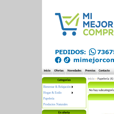
Inicio
Ofertas
Novedades
Premios
Contacto
Inicio
»
Papelería (6)
Categorias
Bienestar & Relajación
No hay subcategori
Hogar & Estilo
Papelería
Productos Naturales
En oferta