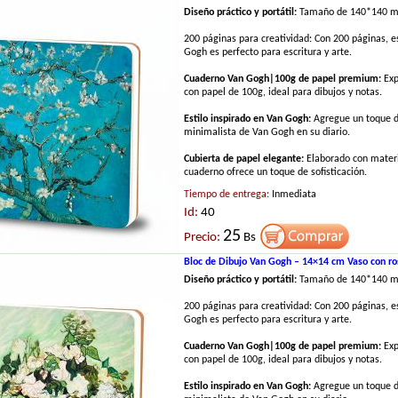
Diseño práctico y portátil:
Tamaño de 140*140 
200 páginas para creatividad: Con 200 páginas, 
Gogh es perfecto para escritura y arte.
Cuaderno Van Gogh|100g de papel premium:
Exp
con papel de 100g, ideal para dibujos y notas.
Estilo inspirado en Van Gogh:
Agregue un toque de
minimalista de Van Gogh en su diario.
Cubierta de papel elegante:
Elaborado con materi
cuaderno ofrece un toque de sofisticación.
Tiempo de entrega:
Inmediata
Id:
40
25
Precio:
Bs
Bloc de Dibujo Van Gogh – 14×14 cm Vaso con ro
Diseño práctico y portátil:
Tamaño de 140*140 
200 páginas para creatividad: Con 200 páginas, 
Gogh es perfecto para escritura y arte.
Cuaderno Van Gogh|100g de papel premium:
Exp
con papel de 100g, ideal para dibujos y notas.
Estilo inspirado en Van Gogh:
Agregue un toque de