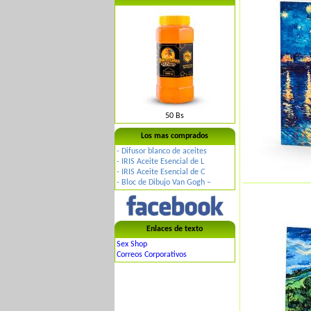
50 Bs
Los mas comprados
-
Difusor blanco de aceites
-
IRIS Aceite Esencial de L
-
IRIS Aceite Esencial de C
-
Bloc de Dibujo Van Gogh –
Enlaces de texto
Sex Shop
Correos Corporativos