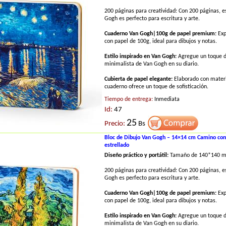
200 páginas para creatividad: Con 200 páginas, 
Gogh es perfecto para escritura y arte.
Cuaderno Van Gogh|100g de papel premium:
Exp
con papel de 100g, ideal para dibujos y notas.
Estilo inspirado en Van Gogh:
Agregue un toque de
minimalista de Van Gogh en su diario.
Cubierta de papel elegante:
Elaborado con materi
cuaderno ofrece un toque de sofisticación.
Tiempo de entrega:
Inmediata
Id:
47
25
Precio:
Bs
Bloc de Dibujo Van Gogh – 14×14 cm Camino con c
estrellado
Diseño práctico y portátil:
Tamaño de 140*140 
200 páginas para creatividad: Con 200 páginas, 
Gogh es perfecto para escritura y arte.
Cuaderno Van Gogh|100g de papel premium:
Exp
con papel de 100g, ideal para dibujos y notas.
Estilo inspirado en Van Gogh:
Agregue un toque de
minimalista de Van Gogh en su diario.