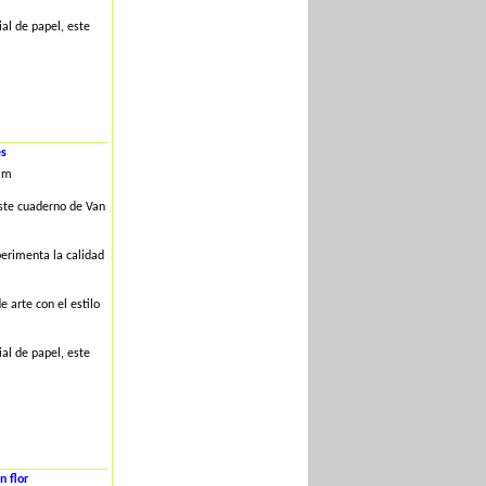
al de papel, este
es
mm
este cuaderno de Van
erimenta la calidad
 arte con el estilo
al de papel, este
 flor