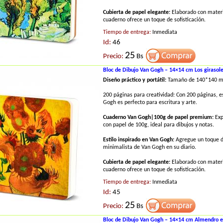
Cubierta de papel elegante:
Elaborado con materi
cuaderno ofrece un toque de sofisticación.
Tiempo de entrega:
Inmediata
Id:
46
25
Precio:
Bs
Bloc de Dibujo Van Gogh – 14×14 cm Los girasol
Diseño práctico y portátil:
Tamaño de 140*140 
200 páginas para creatividad: Con 200 páginas, 
Gogh es perfecto para escritura y arte.
Cuaderno Van Gogh|100g de papel premium:
Exp
con papel de 100g, ideal para dibujos y notas.
Estilo inspirado en Van Gogh:
Agregue un toque de
minimalista de Van Gogh en su diario.
Cubierta de papel elegante:
Elaborado con materi
cuaderno ofrece un toque de sofisticación.
Tiempo de entrega:
Inmediata
Id:
45
25
Precio:
Bs
Bloc de Dibujo Van Gogh – 14×14 cm Almendro en