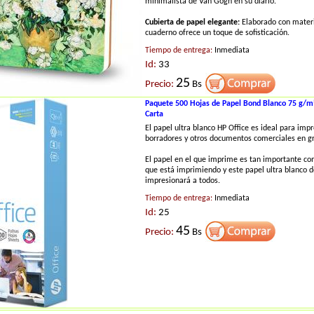
minimalista de Van Gogh en su diario.
Cubierta de papel elegante:
Elaborado con materi
cuaderno ofrece un toque de sofisticación.
Tiempo de entrega:
Inmediata
Id:
33
25
Precio:
Bs
Paquete 500 Hojas de Papel Bond Blanco 75 g/m
Carta
El papel ultra blanco HP Office es ideal para impr
borradores y otros documentos comerciales en g
El papel en el que imprime es tan importante c
que está imprimiendo y este papel ultra blanco 
impresionará a todos.
Tiempo de entrega:
Inmediata
Id:
25
45
Precio:
Bs