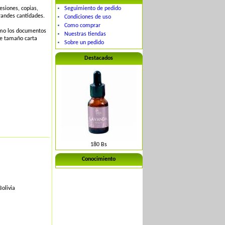
esiones, copias,
Seguimiento de pedido
randes cantidades.
Condiciones de uso
Como comprar
omo los documentos
Nuestras tiendas
de tamaño carta
Sobre un pedido
Destacados
180 Bs
Conocimiento
olivia