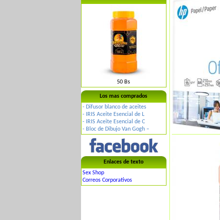
50 Bs
Los mas comprados
-
Difusor blanco de aceites
-
IRIS Aceite Esencial de L
-
IRIS Aceite Esencial de C
-
Bloc de Dibujo Van Gogh –
Enlaces de texto
Sex Shop
Correos Corporativos