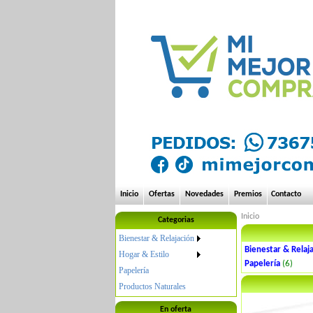
Inicio
Ofertas
Novedades
Premios
Contacto
Inicio
Categorias
Bienestar & Relajación
Bienestar & Relaj
Hogar & Estilo
Papelería
(6)
Papelería
Productos Naturales
En oferta