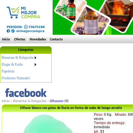
Inicio
Ofertas
Novedades
Contacto
Categorias
Bienestar & Relajación
Hogar & Estilo
Papelería
Productos Naturales
Inicio
»
Bienestar & Relajación
»
Difusores
(9)
Difusor blanco con gotas de lluvia en forma de nube de hongo arcoíris
Peso:
0 Kg.
Mirado:
69
veces
Tiempo de entrega:
Inmediata
Id:
31