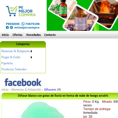
Inicio
Ofertas
Novedades
Contacto
Categorias
Bienestar & Relajación
Hogar & Estilo
Papelería
Productos Naturales
Inicio
»
Bienestar & Relajación
»
Difusores
(9)
Difusor blanco con gotas de lluvia en forma de nube de hongo arcoíris
Peso:
0 Kg.
Mirado:
69
veces
Tiempo de entrega:
Inmediata
Id:
31