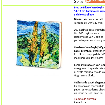
25
Bs
Bloc de Dibujo Van Gogh –
14×14 cm Camino con cipr
y cielo estrellado
Diseño práctico y portátil:
Tamaño de 140*140 mm
200 páginas para creativid
Con 200 páginas, este
cuaderno de Van Gogh es
perfecto para escritura y ar
Cuaderno Van Gogh|100g 
papel premium:
Experimen
la calidad con papel de 10
ideal para dibujos y notas.
Estilo inspirado en Van Go
Agregue un toque de arte 
el estilo minimalista de V
Gogh en su diario.
Cubierta de papel elegante
Elaborado con material de
papel, este cuaderno ofrec
un toque de sofisticación.
Tiempo de entrega:
Inmediata