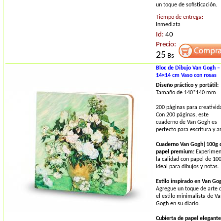
un toque de sofisticación.
Tiempo de entrega:
Inmediata
Id:
40
Precio:
25
Bs
Bloc de Dibujo Van Gogh –
14×14 cm Vaso con rosas
Diseño práctico y portátil:
Tamaño de 140*140 mm
200 páginas para creativid
Con 200 páginas, este
cuaderno de Van Gogh es
perfecto para escritura y ar
Cuaderno Van Gogh|100g 
papel premium:
Experimen
la calidad con papel de 10
ideal para dibujos y notas.
Estilo inspirado en Van Go
Agregue un toque de arte 
el estilo minimalista de V
Gogh en su diario.
Cubierta de papel elegante