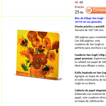
Id:
46
Precio:
25
Bs
Bloc de Dibujo Van Gogh –
14×14 cm Los girasoles
Diseño práctico y portátil:
Tamaño de 140*140 mm
200 páginas para creativid
Con 200 páginas, este
cuaderno de Van Gogh es
perfecto para escritura y ar
Cuaderno Van Gogh|100g 
papel premium:
Experimen
la calidad con papel de 10
ideal para dibujos y notas.
Estilo inspirado en Van Go
Agregue un toque de arte 
el estilo minimalista de V
Gogh en su diario.
Cubierta de papel elegante
Elaborado con material de
papel, este cuaderno ofrec
un toque de sofisticación.