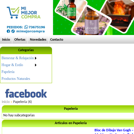
Inicio
Ofertas
Novedades
Contacto
Categorias
Bienestar & Relajación
Hogar & Estilo
Papelería
Productos Naturales
Inicio
»
Papelería (6)
Papelería
No hay subcategorias
Articulos en Papelería
Bloc de Dibujo Van Gogh –