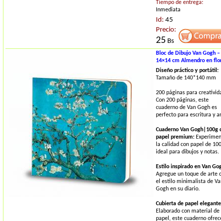
Tiempo de entrega:
Inmediata
Id:
45
Precio:
25
Bs
Bloc de Dibujo Van Gogh –
14×14 cm Almendro en flo
Diseño práctico y portátil:
Tamaño de 140*140 mm
200 páginas para creativid
Con 200 páginas, este
cuaderno de Van Gogh es
perfecto para escritura y ar
Cuaderno Van Gogh|100g 
papel premium:
Experimen
la calidad con papel de 10
ideal para dibujos y notas.
Estilo inspirado en Van Go
Agregue un toque de arte 
el estilo minimalista de V
Gogh en su diario.
Cubierta de papel elegante
Elaborado con material de
papel, este cuaderno ofrec