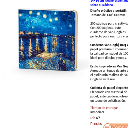
14×14 cm Noche estrellad
sobre el Ródano
Diseño práctico y portátil:
Tamaño de 140*140 mm
200 páginas para creativid
Con 200 páginas, este
cuaderno de Van Gogh es
perfecto para escritura y ar
Cuaderno Van Gogh|100g 
papel premium:
Experimen
la calidad con papel de 10
ideal para dibujos y notas.
Estilo inspirado en Van Go
Agregue un toque de arte 
el estilo minimalista de V
Gogh en su diario.
Cubierta de papel elegante
Elaborado con material de
papel, este cuaderno ofrec
un toque de sofisticación.
Tiempo de entrega:
Inmediata
Id:
47
Precio: