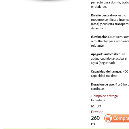
perfecto para dormir, traba
o relajarse.
Diseño decorativo:
estilo
moderno con figura intern
(rosa) y cubierta transpare
de acrílico.
Iluminación LED:
luces sua
o multicolor para ambient
relajante.
Apagado automático:
se
apaga cuando se acaba el
agua (seguridad).
Capacidad del tanque:
400
capacidad maxima
Duración de uso:
4 a 6 hor
continuas
Tiempo de entrega:
Inmediata
Id:
39
Precio:
260
Bs