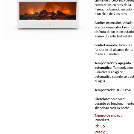
Llama de 7 colores:
Puede
cambiar los colores de la
llama, incluyendo un color f
o un ciclo de 7 colores.
Aceites esenciales:
Añade 
aceites esenciales favorito
disfruta de un buen estado
ánimo durante todo el día.
Control remoto:
Todas las
funciones al alcance de tu
mano a 3 metros.
Temporizador y apagado
automático:
Temporizador
3 niveles y apagado
automático cuando se ago
el agua.
Temporizador:
1H/3H/5H
Silencioso:
Solo 50 dB
durante su funcionamiento
silencioso toda la noche.
Tiempo de entrega:
Inmediata
Id:
36
Precio: