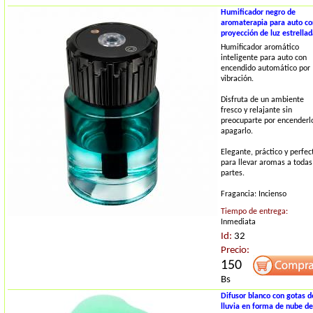
Humificador negro de
aromaterapia para auto co
proyección de luz estrella
Humificador aromático
inteligente para auto con
encendido automático por
vibración.
Disfruta de un ambiente
fresco y relajante sin
preocuparte por encenderl
apagarlo.
Elegante, práctico y perfec
para llevar aromas a todas
partes.
Fragancia: Incienso
Tiempo de entrega:
Inmediata
Id:
32
Precio:
150
Bs
Difusor blanco con gotas d
lluvia en forma de nube de