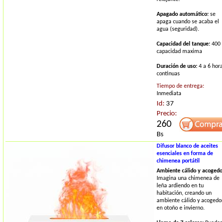
Apagado automático:
se
apaga cuando se acaba el
agua (seguridad).
Capacidad del tanque:
400
capacidad maxima
Duración de uso:
4 a 6 hor
continuas
Tiempo de entrega:
Inmediata
Id:
37
Precio:
260
Bs
Difusor blanco de aceites
esenciales en forma de
chimenea portátil
Ambiente cálido y acogedo
Imagina una chimenea de
leña ardiendo en tu
habitación, creando un
ambiente cálido y acogedo
en otoño e invierno.