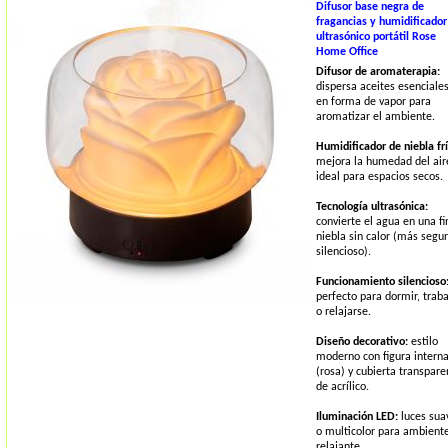
Difusor base negra de
fragancias y humidificador
ultrasónico portátil Rose
Home Office
Difusor de aromaterapia:
dispersa aceites esenciale
en forma de vapor para
aromatizar el ambiente.
Humidificador de niebla frí
mejora la humedad del air
ideal para espacios secos.
Tecnología ultrasónica:
convierte el agua en una fi
niebla sin calor (más segur
silencioso).
Funcionamiento silencioso
perfecto para dormir, traba
o relajarse.
Diseño decorativo:
estilo
moderno con figura intern
(rosa) y cubierta transpare
de acrílico.
Iluminación LED:
luces sua
o multicolor para ambient
relajante.