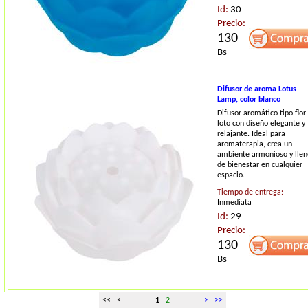
Id:
30
Precio:
130
Bs
Difusor de aroma Lotus
Lamp, color blanco
Difusor aromático tipo flor
loto con diseño elegante y
relajante. Ideal para
aromaterapia, crea un
ambiente armonioso y llen
de bienestar en cualquier
espacio.
Tiempo de entrega:
Inmediata
Id:
29
Precio:
130
Bs
<< <
1
2
>
>>