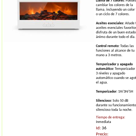
Llama de 7 colores:
Puede
cambiar los colores de la
llama, incluyendo un color f
o un ciclo de 7 colores.
Aceites esenciales:
Añade 
aceites esenciales favorito
disfruta de un buen estado
ánimo durante todo el día.
Control remoto:
Todas las
funciones al alcance de tu
mano a 3 metros.
Temporizador y apagado
automático:
Temporizador
3 niveles y apagado
automático cuando se ago
el agua.
Temporizador:
1H/3H/5H
Silencioso:
Solo 50 dB
durante su funcionamiento
silencioso toda la noche.
Tiempo de entrega:
Inmediata
Id:
36
Precio: