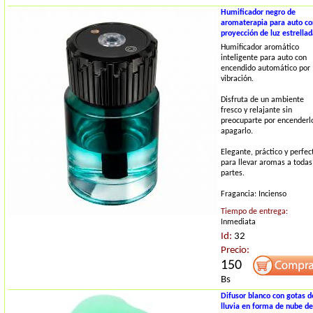
Humificador negro de
aromaterapia para auto co
proyección de luz estrella
Humificador aromático
inteligente para auto con
encendido automático por
vibración.
Disfruta de un ambiente
fresco y relajante sin
preocuparte por encenderl
apagarlo.
Elegante, práctico y perfec
para llevar aromas a todas
partes.
Fragancia: Incienso
Tiempo de entrega:
Inmediata
Id:
32
Precio:
150
Bs
Difusor blanco con gotas d
lluvia en forma de nube de