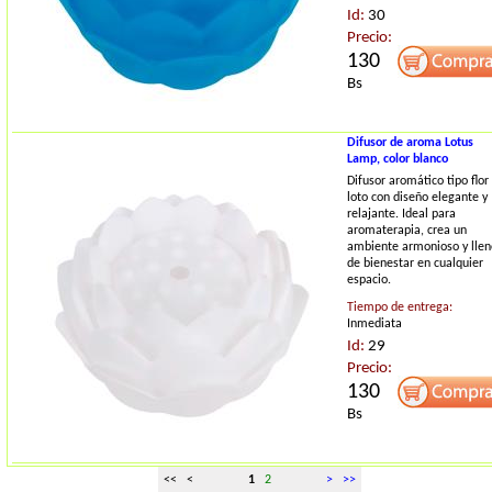
Id:
30
Precio:
130
Bs
Difusor de aroma Lotus
Lamp, color blanco
Difusor aromático tipo flor
loto con diseño elegante y
relajante. Ideal para
aromaterapia, crea un
ambiente armonioso y llen
de bienestar en cualquier
espacio.
Tiempo de entrega:
Inmediata
Id:
29
Precio:
130
Bs
<< <
1
2
>
>>