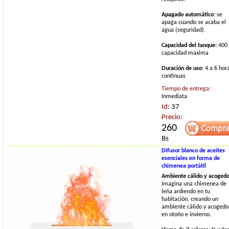
Apagado automático:
se
apaga cuando se acaba el
agua (seguridad).
Capacidad del tanque:
400
capacidad maxima
Duración de uso:
4 a 6 hor
continuas
Tiempo de entrega:
Inmediata
Id:
37
Precio:
260
Bs
Difusor blanco de aceites
esenciales en forma de
chimenea portátil
Ambiente cálido y acogedo
Imagina una chimenea de
leña ardiendo en tu
habitación, creando un
ambiente cálido y acogedo
en otoño e invierno.