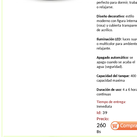
perfecto para dormir, traba
o relajarse.
Diseño decorativo:
estilo
moderno con figura intern
(rosa) y cubierta transpare
de acrílico.
Iluminación LED:
luces sua
o multicolor para ambient
relajante.
Apagado automático:
se
apaga cuando se acaba el
agua (seguridad).
Capacidad del tanque:
400
capacidad maxima
Duración de uso:
4 a 6 hor
continuas
Tiempo de entrega:
Inmediata
Id:
39
Precio:
260
Bs