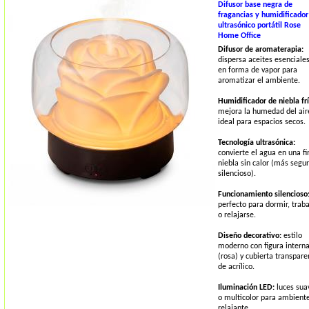
Difusor base negra de
fragancias y humidificador
ultrasónico portátil Rose
Home Office
Difusor de aromaterapia:
dispersa aceites esenciale
en forma de vapor para
aromatizar el ambiente.
Humidificador de niebla frí
mejora la humedad del air
ideal para espacios secos.
Tecnología ultrasónica:
convierte el agua en una fi
niebla sin calor (más segur
silencioso).
Funcionamiento silencioso
perfecto para dormir, traba
o relajarse.
Diseño decorativo:
estilo
moderno con figura intern
(rosa) y cubierta transpare
de acrílico.
Iluminación LED:
luces sua
o multicolor para ambient
relajante.