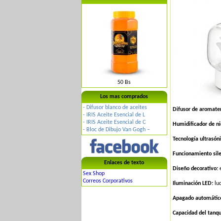
50 Bs
Los mas comprados
-
Difusor blanco de aceites
Difusor de aromater
-
IRIS Aceite Esencial de L
-
IRIS Aceite Esencial de C
Humidificador de nie
-
Bloc de Dibujo Van Gogh –
Tecnología ultrasóni
Funcionamiento sile
Enlaces de texto
Diseño decorativo:
e
Sex Shop
Correos Corporativos
Iluminación LED:
luc
Apagado automátic
Capacidad del tanqu