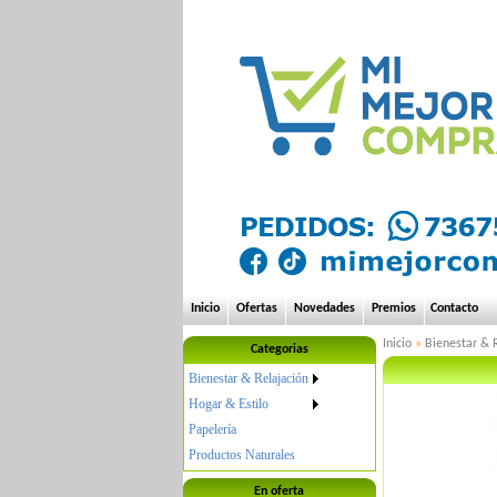
Inicio
Ofertas
Novedades
Premios
Contacto
Inicio
»
Bienestar & 
Categorias
Bienestar & Relajación
Hogar & Estilo
Papelería
Productos Naturales
En oferta