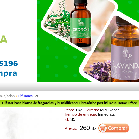
Relajación
»
Difusores
(9)
Difusor base blanca de fragancias y humidificador ultrasónico portátil Rose Home Office
Peso:
0 Kg.
Mirado:
6970 veces
Tiempo de entrega:
Inmediata
Id:
39
260
Precio:
Bs